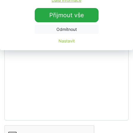
Další informace
Telefon
Přijmout vše
Odmítnout
Vzkaz
Nastavit